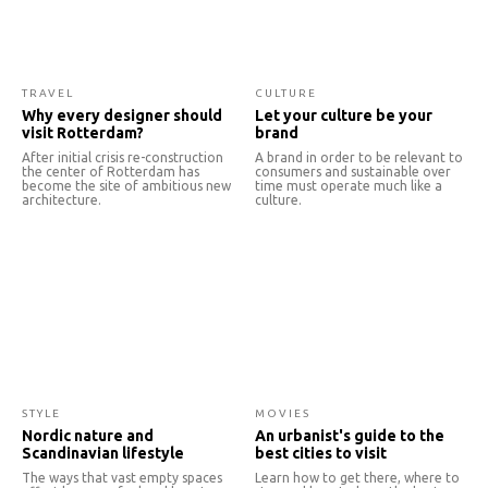
TRAVEL
CULTURE
Why every designer should
Let your culture be your
visit Rotterdam?
brand
After initial crisis re-construction
A brand in order to be relevant to
the center of Rotterdam has
consumers and sustainable over
become the site of ambitious new
time must operate much like a
architecture.
culture.
STYLE
MOVIES
Nordic nature and
An urbanist's guide to the
Scandinavian lifestyle
best cities to visit
The ways that vast empty spaces
Learn how to get there, where to