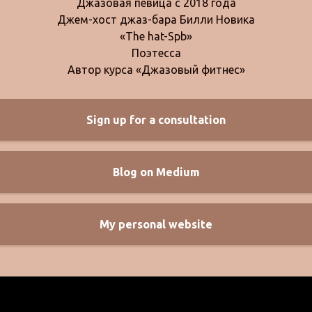
Джазовая певица с 2018 года
Джем-хост джаз-бара Билли Новика
«The hat-Spb»
Поэтесса
Автор курса «Джазовый фитнес»
Sign up for a consultation
Blog on Medium
My personal website